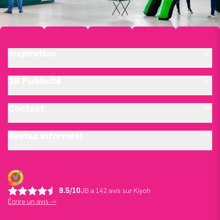
Inspiration
JB Publicité
Contact
Restez informés!
9.5/10
JB a 142 avis sur Kiyoh
Écrire un avis ->