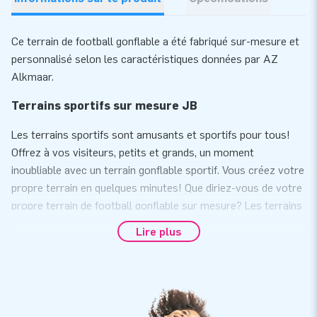
Ce terrain de football gonflable a été fabriqué sur-mesure et
personnalisé selon les caractéristiques données par AZ
Alkmaar.
Terrains sportifs sur mesure JB
Les terrains sportifs sont amusants et sportifs pour tous!
Offrez à vos visiteurs, petits et grands, un moment
inoubliable avec un terrain gonflable sportif. Vous créez votre
propre terrain en quelques minutes! Que diriez-vous de votre
propre terrain de football gonflable sur mesure? Les terrains
sont colorés, attrayants et adaptés à des fins multiples.
Lire plus
Faites-en un avec vos couleurs, logo ou slogan et vous avez
une merveilleuse façon de promouvoir votre entreprise ou
association. Extrêmement adapté à une utilisation dans les
clubs sportifs, mais également très adapté à une utilisation
dans les foires commerciales et autres événements