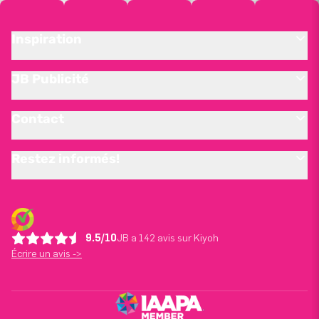
Inspiration
JB Publicité
Contact
Restez informés!
9.5/10
JB a 142 avis sur Kiyoh
Écrire un avis ->