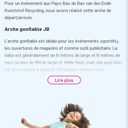
Pour un événement aux Pays-Bas de Bas van den Ende
Kunststof Recycling, nous avons réalisé cette arche de
départ/arrivée.
Arche gonflable JB
L'arche gonflable est idéale pour les événements (sportifs),
les ouvertures de magasins et comme outil publicitaire. La
taille est généralement de 9 mètres de large et 6 mètres de
haut ou bien de 6M de large et 4Mde haut, mais elle peut bien
sûr être ajustée à volonté. Différentes formes sont
possibles, à savoir des coins inclinés, ronds ou
Lire plus
rectangulaires. Disponible en différentes options : en couleur
simple, avec des bannières, avec impressions publicitaires et
même avec des objets en 3D.
En option nous pouvons placer des stabilisateurs aux pieds.
De cette façon, l'arche est plus facile à stabiliser. Vous voulez
utiliser l'arche sur l'eau? C'est aussi possible ! Nos arches