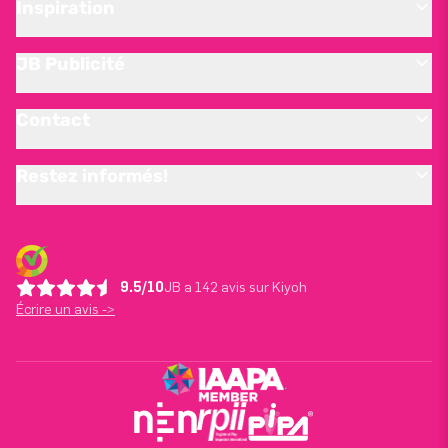
Inspiration
JB Publicité
Contact
Restez informés!
9.5/10
JB a 142 avis sur Kiyoh
Écrire un avis ->