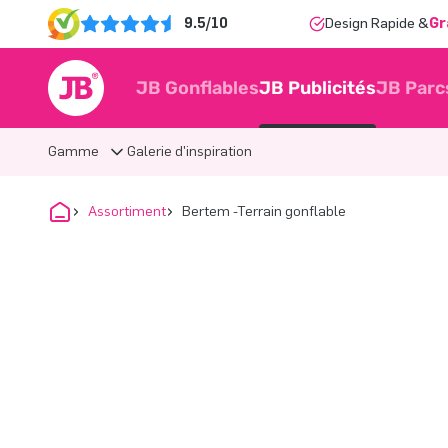
9.5/10
Design Rapide &
Gr
JB Gonflables
JB Publicités
JB Parc
Gamme
Galerie d'inspiration
Assortiment
Bertem -Terrain gonflable