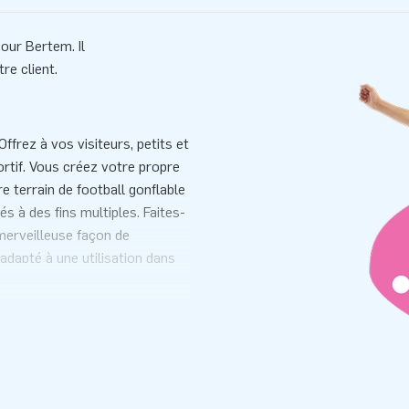
our Bertem. Il
re client.
ffrez à vos visiteurs, petits et
ortif. Vous créez votre propre
e terrain de football gonflable
s à des fins multiples. Faites-
merveilleuse façon de
dapté à une utilisation dans
tion dans les foires
sportif personnalisé? Dans ce