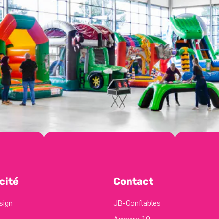
cité
Contact
sign
JB-Gonflables
Ampere 10