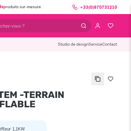
ds
produits sur-mesure
+33(0)970731210
Studio de design
Service
Contact
TEM -TERRAIN
FLABLE
ffleur 1,1KW