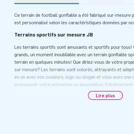
Ce terrain de football gonflable a été fabriqué sur-mesure p
est personnalisé selon les caractéristiques données par not
Terrains sportifs sur mesure JB
Les terrains sportifs sont amusants et sportifs pour tous! O
grands, un moment inoubliable avec un terrain gonflable sp
terrain en quelques minutes! Que diriez-vous de votre propr
sur mesure? Les terrains sont colorés, attrayants et adapté
en un avec vos couleurs, logo ou slogan et vous avez une 
promouvoir votre entreprise ou association. Extrêmement a
les clubs sportifs, mais également très adapté à une utilisa
Lire plus
commerciales et autres événements (sportifs).
Souhaitez-vous obtenir plus d'informations sur un terrain 
cas, veuillez nous contacter.