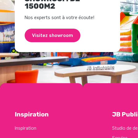
1500M2
Nos experts sont à votre écoute!
Visitez showroom
Inspiration
JB Publi
Inspiration
Studio de de
Service