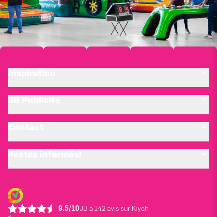
Inspiration
JB Publicité
Contact
Restez informés!
9.5/10
JB a 142 avis sur Kiyoh