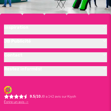
Inspiration
JB Publicité
Contact
Restez informés!
9.5/10
JB a 142 avis sur Kiyoh
Écrire un avis ->