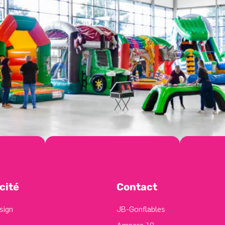
cité
Contact
sign
JB-Gonflables