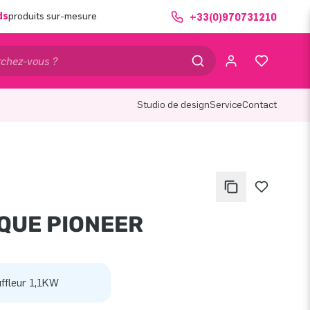
ds
produits sur-mesure
+33(0)970731210
Studio de design
Service
Contact
QUE PIONEER
ffleur 1,1KW