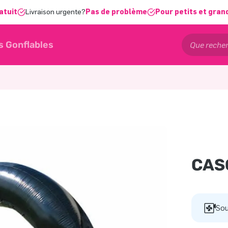
atuit
Livraison urgente?
Pas de problème
Pour petits et gran
s Gonflables
CAS
Sou