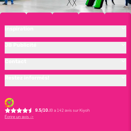
Inspiration
JB Publicité
Contact
Restez informés!
9.5/10
JB a 142 avis sur Kiyoh
Écrire un avis ->