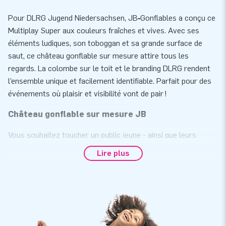
Pour DLRG Jugend Niedersachsen, JB‑Gonflables a conçu ce
Multiplay Super aux couleurs fraîches et vives. Avec ses
éléments ludiques, son toboggan et sa grande surface de
saut, ce château gonflable sur mesure attire tous les
regards. La colombe sur le toit et le branding DLRG rendent
l’ensemble unique et facilement identifiable. Parfait pour des
événements où plaisir et visibilité vont de pair !
Château gonflable sur mesure JB
Vous souhaitez toucher un public jeune - ainsi que leurs
parents ? Faites-le de façon ludique avec un château
Lire plus
gonflable! Un château gonflable avec votre propre
personnalisation, dans les couleurs de votre entreprise est
un excellent outil pour vous mettre en valeur.
Souhaitez-vous obtenir plus d'informations sur un château
gonflable personnalisé? Dans ce cas, veuillez nous