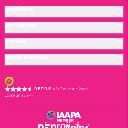
Inspiration
JB Publicité
Contact
Restez informés!
9.5/10
JB a 142 avis sur Kiyoh
Écrire un avis ->