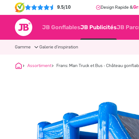
9.5/10
Design Rapide &
Gr
JB Gonflables
JB Publicités
JB Parc
Gamme
Galerie d'inspiration
Assortiment
Frans: Man Truck et Bus - Château gonfla