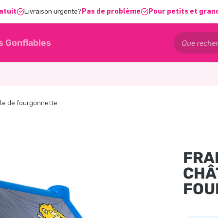
atuit
Livraison urgente?
Pas de problème
Pour petits et gran
s Gonflables
ble de fourgonnette
FRA
CHÂ
FOU