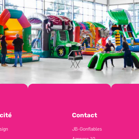
cité
Contact
sign
JB-Gonflables
Ampere 10