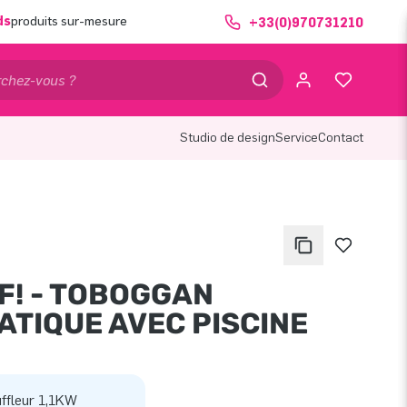
ds
produits sur-mesure
+33(0)970731210
Studio de design
Service
Contact
F! - TOBOGGAN
ATIQUE AVEC PISCINE
ffleur 1,1KW