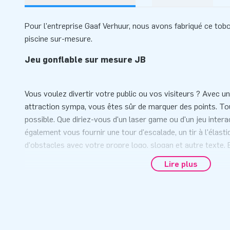
Pour l'entreprise Gaaf Verhuur, nous avons fabriqué ce tob
piscine sur-mesure.
Jeu gonflable sur mesure JB
Vous voulez divertir votre public ou vos visiteurs ? Avec un
attraction sympa, vous êtes sûr de marquer des points. To
possible. Que diriez-vous d'un laser game ou d'un jeu inter
également vous fournir une tour d'escalade, un tir à l'élast
d'obstacles avec votre propre logo, slogan et autre texte. E
idée de jeu, nous la réalisons pour vous sous toutes ses for
Lire plus
Parfait pour un événement ou une campagne de marketing.
Souhaitez-vous obtenir plus d'informations sur un jeu gonf
cas, veuillez nous contacter.