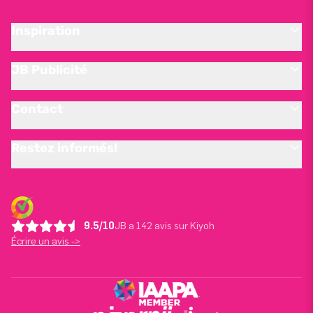
Inspiration
JB Publicité
Contact
Restez informés!
9.5/10
JB a 142 avis sur Kiyoh
Écrire un avis ->