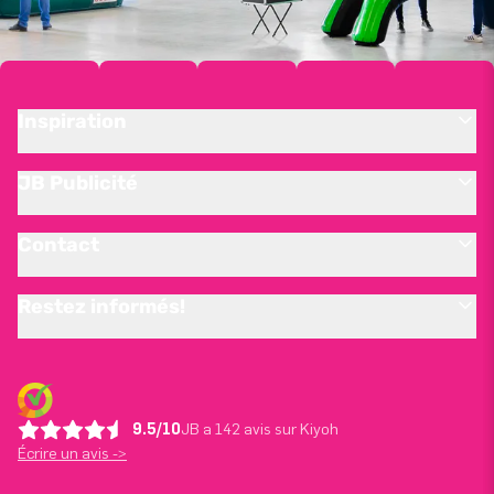
Inspiration
JB Publicité
Contact
Restez informés!
9.5/10
JB a 142 avis sur Kiyoh
Écrire un avis ->