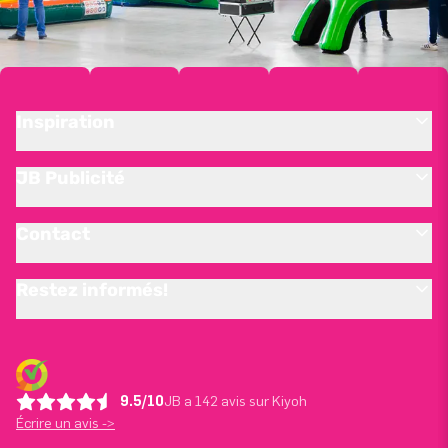
Inspiration
JB Publicité
Contact
Restez informés!
9.5/10
JB a 142 avis sur Kiyoh
Écrire un avis ->