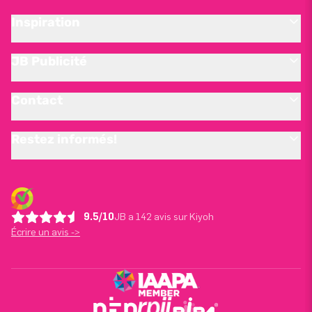
Inspiration
JB Publicité
Contact
Restez informés!
9.5/10
JB a 142 avis sur Kiyoh
Écrire un avis ->