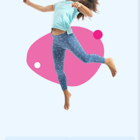
Souhaitez-vous obtenir plus d'informations sur un jeu
gonflable personnalisé? Dans ce cas, veuillez nous contacter.