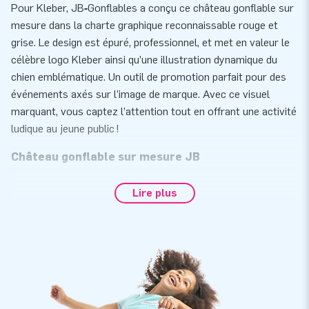
Pour Kleber, JB‑Gonflables a conçu ce château gonflable sur
mesure dans la charte graphique reconnaissable rouge et
grise. Le design est épuré, professionnel, et met en valeur le
célèbre logo Kleber ainsi qu’une illustration dynamique du
chien emblématique. Un outil de promotion parfait pour des
événements axés sur l’image de marque. Avec ce visuel
marquant, vous captez l’attention tout en offrant une activité
ludique au jeune public !
Château gonflable sur mesure JB
Vous souhaitez toucher un public jeune - ainsi que leurs
Lire plus
parents ? Faites-le de façon ludique avec un château
gonflable! Un château gonflable avec votre propre
personnalisation, dans les couleurs de votre entreprise est
un excellent outil pour vous mettre en valeur.
Souhaitez-vous obtenir plus d'informations sur un château
gonflable personnalisé? Dans ce cas, veuillez nous