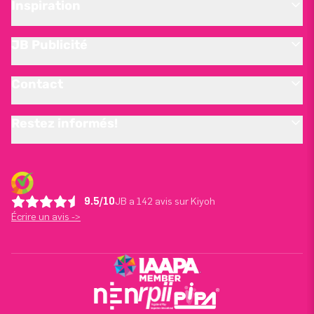
Inspiration
JB Publicité
Contact
Restez informés!
9.5/10
JB a 142 avis sur Kiyoh
Écrire un avis ->