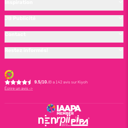
Inspiration
JB Publicité
Contact
Restez informés!
9.5/10
JB a 142 avis sur Kiyoh
Écrire un avis ->