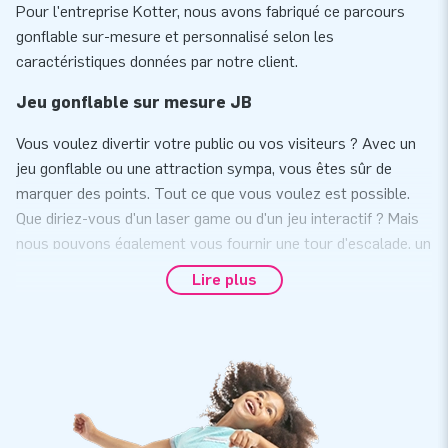
Pour l'entreprise Kotter, nous avons fabriqué ce parcours
gonflable sur-mesure et personnalisé selon les
caractéristiques données par notre client.
Jeu gonflable sur mesure JB
Vous voulez divertir votre public ou vos visiteurs ? Avec un
jeu gonflable ou une attraction sympa, vous êtes sûr de
marquer des points. Tout ce que vous voulez est possible.
Que diriez-vous d'un laser game ou d'un jeu interactif ? Mais
nous pouvons également vous fournir une tour d'escalade, un
tir à l'élastique, un rodéo ou un parcours d'obstacles avec
Lire plus
votre propre logo, slogan et autre texte. En bref: quelle que
soit votre idée de jeu, nous la réalisons pour vous sous
toutes ses formes, couleurs et tailles. Parfait pour un
événement ou une campagne de marketing.
Souhaitez-vous obtenir plus d'informations sur un jeu
gonflable personnalisé? Dans ce cas, veuillez nous contacter.