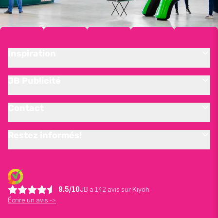
Inspiration
JB Publicité
Contact
Restez informés!
9.5/10
JB a 142 avis sur Kiyoh
Écrire un avis ->