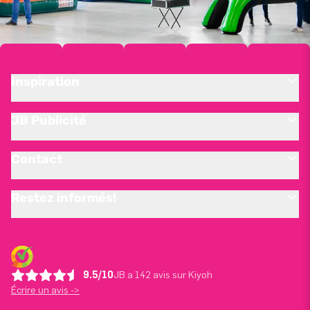
Inspiration
JB Publicité
Contact
Restez informés!
9.5/10
JB a 142 avis sur Kiyoh
Écrire un avis ->