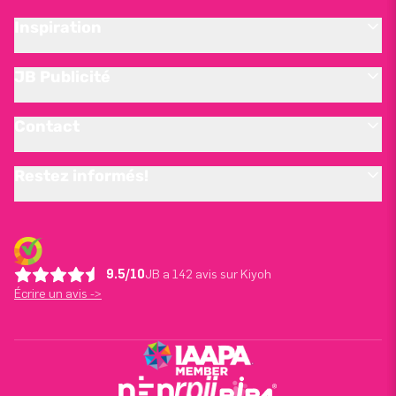
Inspiration
JB Publicité
Contact
Restez informés!
9.5/10
JB a 142 avis sur Kiyoh
Écrire un avis ->