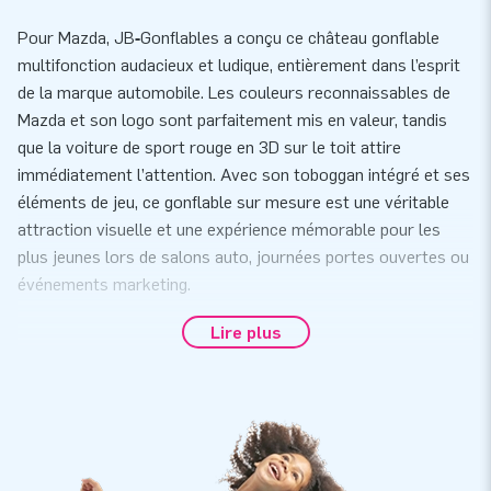
Pour Mazda, JB‑Gonflables a conçu ce château gonflable
multifonction audacieux et ludique, entièrement dans l’esprit
de la marque automobile. Les couleurs reconnaissables de
Mazda et son logo sont parfaitement mis en valeur, tandis
que la voiture de sport rouge en 3D sur le toit attire
immédiatement l’attention. Avec son toboggan intégré et ses
éléments de jeu, ce gonflable sur mesure est une véritable
attraction visuelle et une expérience mémorable pour les
plus jeunes lors de salons auto, journées portes ouvertes ou
événements marketing.
Château gonflable sur mesure
Lire plus
Vous souhaitez toucher un public jeune - ainsi que leurs
parents ? Faites-le de façon ludique avec un château
gonflable! Un château gonflable avec votre propre
personnalisation, dans les couleurs de votre entreprise est
un excellent outil pour vous mettre en valeur.