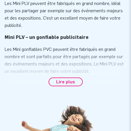
Les Mini PLV peuvent être fabriqués en grand nombre, idéal
pour les partager par exemple sur des événements majeurs
et des expositions. C’est un excellent moyen de faire votre
publicité.
Mini PLV – un gonflable publicitaire
Les Mini gonflables PVC peuvent être fabriqués en grand
nombre et sont parfaits pour être partagés par exemple sur
des événements majeurs et des expositions. Le Mini PLV est
un excellent moyen de faire votre publicité.
Notre équipe de conception de produits réfléchit avec vous et
Lire plus
conçoit pour vous une structure gonflable unique de haute
qualité qui répond à vos besoins et s'adapte à l'aspect et à la
convivialité de votre marque. Renforcez votre campagne
avec une mini-version de votre produit et restez en tête avec
votre groupe cible. Un outil puissant qui s'amortit rapidement
!