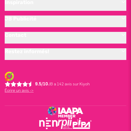
Inspiration
JB Publicité
Contact
Restez informés!
9.5/10
JB a 142 avis sur Kiyoh
Écrire un avis ->