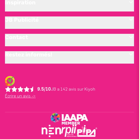
Inspiration
JB Publicité
Contact
Restez informés!
9.5/10
JB a 142 avis sur Kiyoh
Écrire un avis ->