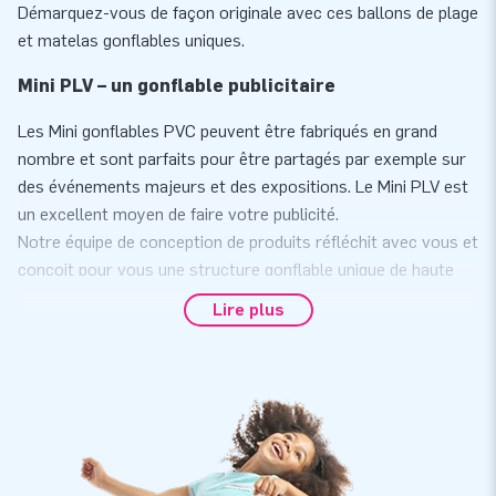
Démarquez-vous de façon originale avec ces ballons de plage
et matelas gonflables uniques.
Mini PLV – un gonflable publicitaire
Les Mini gonflables PVC peuvent être fabriqués en grand
nombre et sont parfaits pour être partagés par exemple sur
des événements majeurs et des expositions. Le Mini PLV est
un excellent moyen de faire votre publicité.
Notre équipe de conception de produits réfléchit avec vous et
conçoit pour vous une structure gonflable unique de haute
qualité qui répond à vos besoins et s'adapte à l'aspect et à la
Lire plus
convivialité de votre marque. Renforcez votre campagne
avec une mini-version de votre produit et restez en tête avec
votre groupe cible. Un outil puissant qui s'amortit rapidement
!
Vous êtes intéressé par un mini PLV gonflable personnalisé?
Contactez-nous directement pour discuter des possibilités.