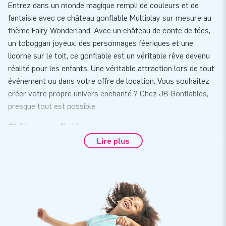
Entrez dans un monde magique rempli de couleurs et de
fantaisie avec ce château gonflable Multiplay sur mesure au
thème Fairy Wonderland. Avec un château de conte de fées,
un toboggan joyeux, des personnages féeriques et une
licorne sur le toit, ce gonflable est un véritable rêve devenu
réalité pour les enfants. Une véritable attraction lors de tout
événement ou dans votre offre de location. Vous souhaitez
créer votre propre univers enchanté ? Chez JB Gonflables,
presque tout est possible.
Château gonflable sur mesure
Lire plus
Vous souhaitez toucher un public jeune - ainsi que leurs
parents ? Faites-le de façon ludique avec un château
gonflable! Un château gonflable avec votre propre
personnalisation, dans les couleurs de votre entreprise est
un excellent outil pour vous mettre en valeur.
Souhaitez-vous obtenir plus d'informations sur un château