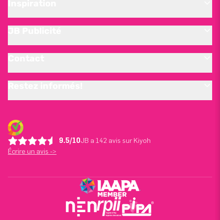
Inspiration
JB Publicité
Contact
Restez informés!
9.5/10
JB a 142 avis sur Kiyoh
Écrire un avis ->