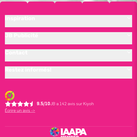
Inspiration
JB Publicité
Contact
Restez informés!
9.5/10
JB a 142 avis sur Kiyoh
Écrire un avis ->