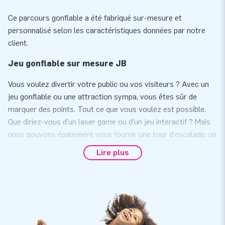
Ce parcours gonflable a été fabriqué sur-mesure et
personnalisé selon les caractéristiques données par notre
client.
Jeu gonflable sur mesure JB
Vous voulez divertir votre public ou vos visiteurs ? Avec un
jeu gonflable ou une attraction sympa, vous êtes sûr de
marquer des points. Tout ce que vous voulez est possible.
Que diriez-vous d'un laser game ou d'un jeu interactif ? Mais
nous pouvons également vous fournir une tour d'escalade, un
tir à l'élastique, un rodéo ou un parcours d'obstacles avec
Lire plus
votre propre logo, slogan et autre texte. En bref: quelle que
soit votre idée de jeu, nous la réalisons pour vous sous
toutes ses formes, couleurs et tailles. Parfait pour un
événement ou une campagne de marketing.
Souhaitez-vous obtenir plus d'informations sur un jeu