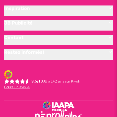
Inspiration
JB Publicité
Contact
Restez informés!
9.5/10
JB a 142 avis sur Kiyoh
Écrire un avis ->