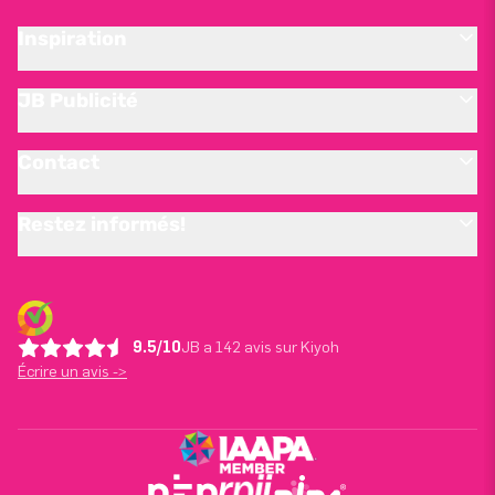
Inspiration
JB Publicité
Contact
Restez informés!
9.5/10
JB a 142 avis sur Kiyoh
Écrire un avis ->