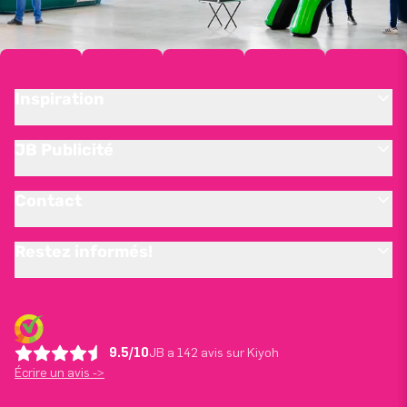
Inspiration
JB Publicité
Contact
Restez informés!
9.5/10
JB a 142 avis sur Kiyoh
Écrire un avis ->