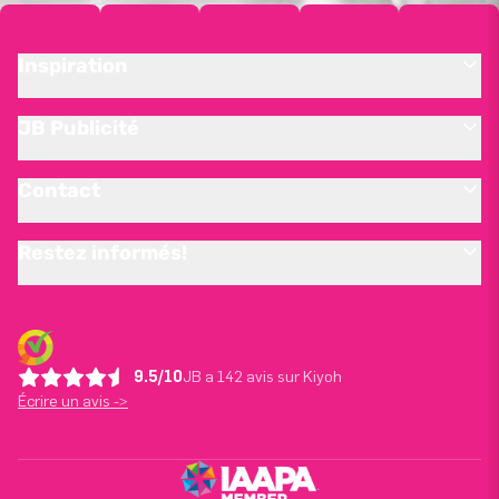
Inspiration
JB Publicité
Contact
Restez informés!
9.5/10
JB a 142 avis sur Kiyoh
Écrire un avis ->