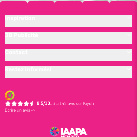
Inspiration
JB Publicité
Contact
Restez informés!
9.5/10
JB a 142 avis sur Kiyoh
Écrire un avis ->