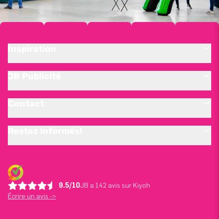
Inspiration
JB Publicité
Contact
Restez informés!
9.5/10
JB a 142 avis sur Kiyoh
Écrire un avis ->