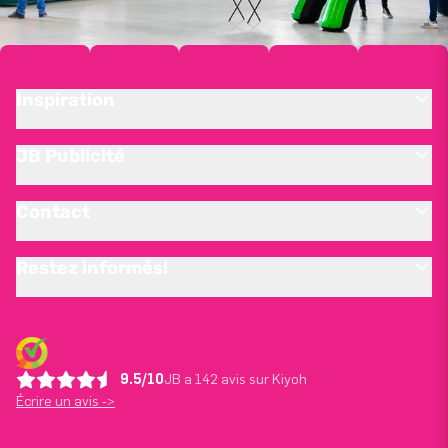
Inspiration
JB Publicité
Contact
Restez informés!
9.5/10
JB a 142 avis sur Kiyoh
Écrire un avis ->