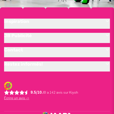
Inspiration
JB Publicité
Contact
Restez informés!
9.5/10
JB a 142 avis sur Kiyoh
Écrire un avis ->