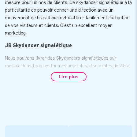
mesure pour un nos de clients. Ce skydancer signalétique a la
particularité de pouvoir donner une direction avec un
mouvement de bras. Il permet d'attirer facilement l'attention
de vos visiteurs et clients. C'est un excellent moyen
marketing.
JB Skydancer signalétique
Nous pouvons livrer des Skydancers signalétiques sur
mesure dans tous les thèmes possibles, disponibles de 2,5 à
4,5 mètres de haut. Il existe trois options : une couleur de
Lire plus
base simple, une couleur de base avec logo ou une
impression et design personnalisé complet. Ils sont en
moyenne peu coûteux et ont beaucoup de succès.
Vous souhaitez obtenir plus d'informations sur les
Skydancers signalétiques sur mesure? Dans ce cas, veuillez
nous contacter.