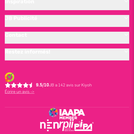
Inspiration
JB Publicité
Contact
Restez informés!
9.5/10
JB a 142 avis sur Kiyoh
Écrire un avis ->