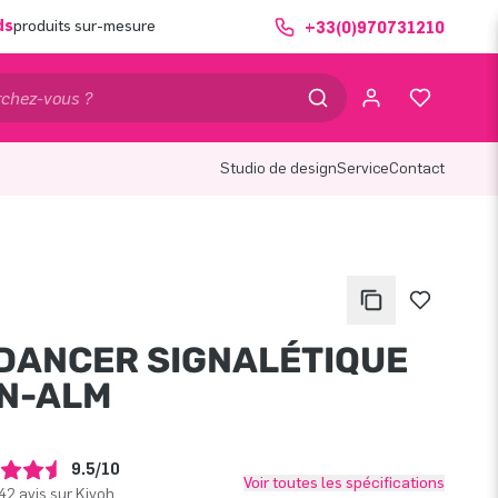
ds
produits sur-mesure
+33(0)970731210
Studio de design
Service
Contact
DANCER SIGNALÉTIQUE
N-ALM
9.5/10
Voir toutes les spécifications
42 avis sur Kiyoh