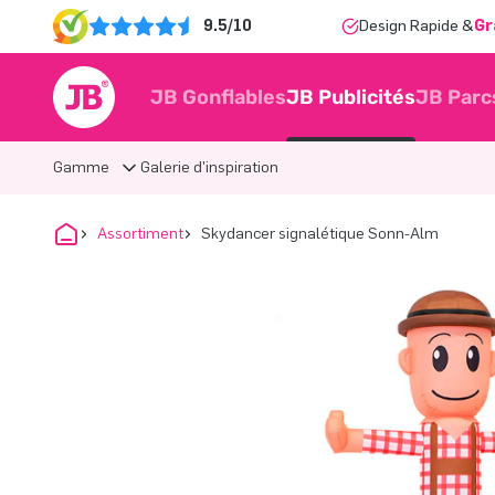
9.5/10
Design Rapide &
Gr
JB Gonflables
JB Publicités
JB Parc
Gamme
Galerie d'inspiration
Assortiment
Skydancer signalétique Sonn-Alm