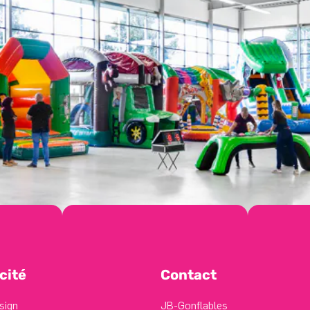
cité
Contact
sign
JB-Gonflables