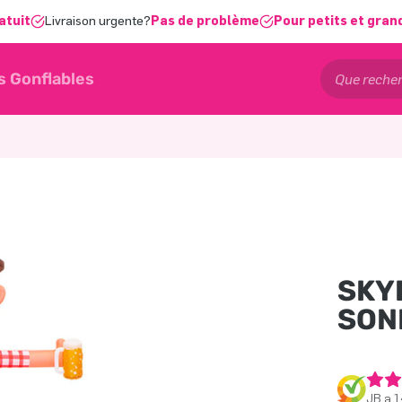
atuit
Livraison urgente?
Pas de problème
Pour petits et gran
s Gonflables
SKY
SON
JB a 1