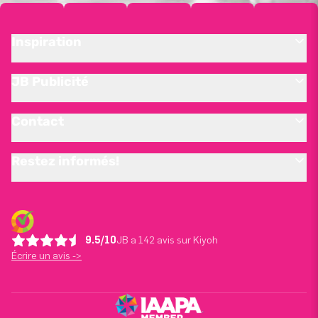
Inspiration
JB Publicité
Contact
Restez informés!
9.5/10
JB a 142 avis sur Kiyoh
Écrire un avis ->