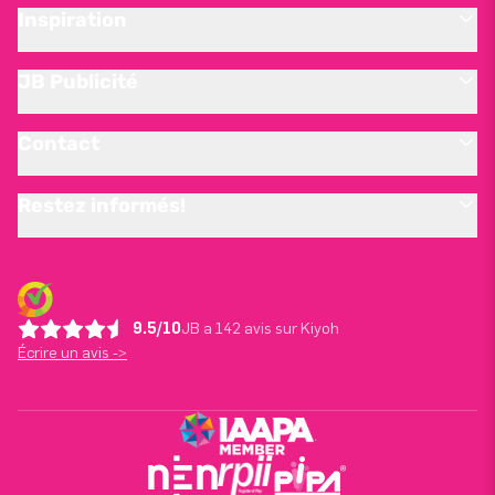
Inspiration
JB Publicité
Contact
Restez informés!
9.5/10
JB a 142 avis sur Kiyoh
Écrire un avis ->