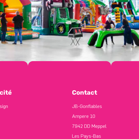
cité
Contact
sign
JB-Gonflables
Ampere 10
7942 DD Meppel
Les Pays-Bas