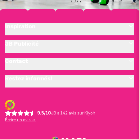
Inspiration
JB Publicité
Contact
Restez informés!
9.5/10
JB a 142 avis sur Kiyoh
Écrire un avis ->