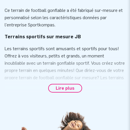
Ce terrain de football gonflable a été fabriqué sur-mesure et
personnalisé selon les caractéristiques données par
l'entreprise Sportkompas.
Terrains sportifs sur mesure JB
Les terrains sportifs sont amusants et sportifs pour tous!
Offrez à vos visiteurs, petits et grands, un moment
inoubliable avec un terrain gonflable sportif. Vous créez votre
propre terrain en quelques minutes! Que diriez-vous de votre
propre terrain de football gonflable sur mesure? Les terrains
sont colorés, attrayants et adaptés à des fins multiples.
Lire plus
Faites-en un avec vos couleurs, logo ou slogan et vous avez
une merveilleuse façon de promouvoir votre entreprise ou
association. Extrêmement adapté à une utilisation dans les
clubs sportifs, mais également très adapté à une utilisation
dans les foires commerciales et autres événements
(sportifs).