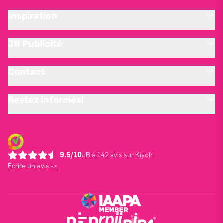
Inspiration
JB Publicité
Contact
Restez informés!
9.5/10
JB a 142 avis sur Kiyoh
Écrire un avis ->