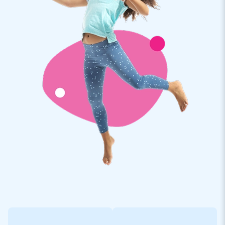
- Vous êtes à une foire ou à un marché ? Peu importe où,
mais avec une tente gonflable, vous avez immédiatement
votre propre place ou stand. En 10 minutes !
- Vous voulez que votre produit ait une forme spéciale? Cela
est possible aussi. Donnez à votre tente gonflable une double
fonction : celle de la promotion marketing d'un produit et
celle de stand ou de point de vente.
- Vous organisez un événement et vous souhaitez offrir à vos
visiteurs un abri à l'extérieur ? Sortez une tente!
Vous souhaiteriez obtenir un exemple visuel de votre tente
gonflable sur mesure? Contactez-nous directement pour
discuter des possibilités.