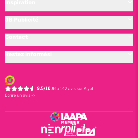
Inspiration
JB Publicité
Contact
Restez informés!
9.5/10
JB a 142 avis sur Kiyoh
Écrire un avis ->