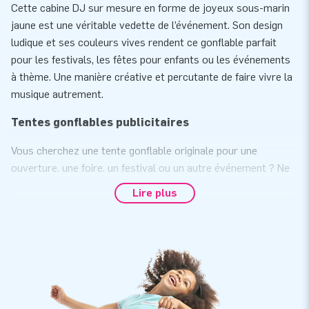
Cette cabine DJ sur mesure en forme de joyeux sous-marin
jaune est une véritable vedette de l’événement. Son design
ludique et ses couleurs vives rendent ce gonflable parfait
pour les festivals, les fêtes pour enfants ou les événements
à thème. Une manière créative et percutante de faire vivre la
musique autrement.
Tentes gonflables publicitaires
Vous cherchez une tente gonflable originale pour une
ouverture, une foire, un festival ou un autre événement ? Ne
cherchez plus ! Vous trouverez chez JB une tente gonflable
Lire plus
pour chaque événement.
- Vous organisez une célébration pour votre entreprise, une
soirée après-ski ou une autre fête à thème ? Avec une tente
gonflable, vous pouvez créer le cadre idéal pour une fête en
un rien de temps.