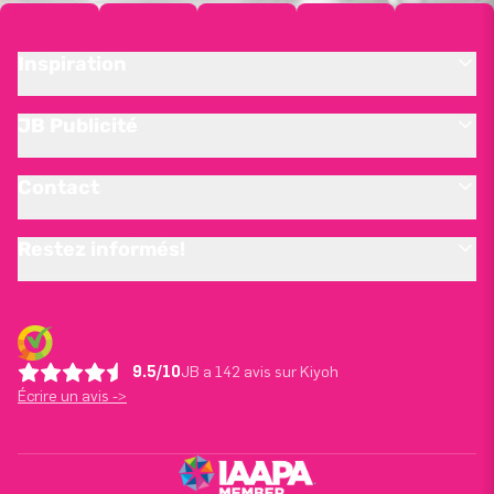
Inspiration
JB Publicité
Contact
Restez informés!
9.5/10
JB a 142 avis sur Kiyoh
Écrire un avis ->