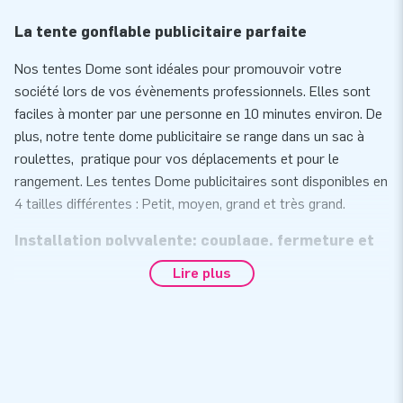
La tente gonflable publicitaire parfaite
Nos tentes Dome sont idéales pour promouvoir votre
société lors de vos évènements professionnels. Elles sont
faciles à monter par une personne en 10 minutes environ. De
plus, notre tente dome publicitaire se range dans un sac à
roulettes, pratique pour vos déplacements et pour le
rangement. Les tentes Dome publicitaires sont disponibles en
4 tailles différentes : Petit, moyen, grand et très grand.
Installation polyvalente: couplage, fermeture et
avec toit
Lire plus
La tente Dome publicitaire est ouverte sur 4 côtés. Chaque
côté peut être fermé grâce à une fermeture éclair. Il est
également possible de raccorder plusieurs tentes entre elles
en les reliant par des attaches. Bien entendu, ces toiles
peuvent être fournies dans le style de votre société ou dans