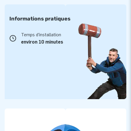
une impression ou une couleur de votre choix. Vous
souhaitez vous démarquer ou créer un peu plus d'espace ?
Choisissez alors un toit que vous pouvez raccorder grâce à
Informations pratiques
une fermeture éclair. Le couplage des tentes ou des toiles se
fait toujours à l'aide d'une fermeture éclair très pratique.
Temps d'installation
Contactez notre service commercial pour plus
environ 10 minutes
d'informations !
Facile à emballer et à transporter !
La tente Dome publicitaire est livrée avec un sac pratique à
roulettes et poignées, que vous pouvez facilement
transporter, même à l'arrière de votre voiture. Les tentes
sont également livrées avec des sacs d'ancrage, que vous
pouvez remplir de sable ou d'eau et qui peuvent être
facilement fixés aux pieds de la tente.
Ces tentes peuvent même être utilisées dans des endroits où
il n'y a pas de prise de courant si vous achetez en option le