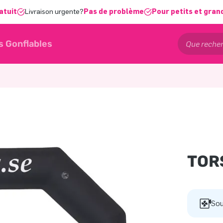
atuit
Livraison urgente?
Pas de problème
Pour petits et gran
s Gonflables
TOR
Sou