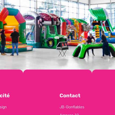
cité
Contact
sign
JB-Gonflables