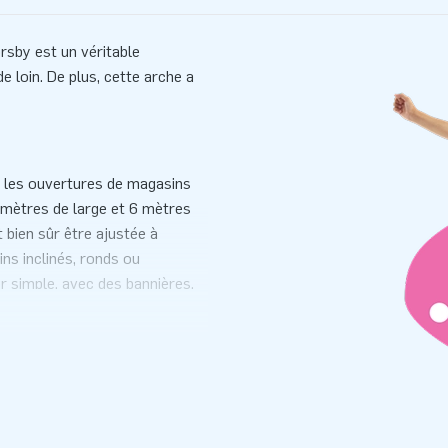
rsby est un véritable
e loin. De plus, cette arche a
), les ouvertures de magasins
9 mètres de large et 6 mètres
 bien sûr être ajustée à
ns inclinés, ronds ou
ur simple, avec des bannières,
 3D.
 De cette façon, l'arche est
u? C'est aussi possible ! Nos
ur, ce qui leur permet de