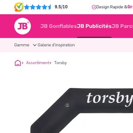
9.5/10
Design Rapide &
Gr
JB Gonflables
JB Publicités
JB Parc
Gamme
Galerie d'inspiration
Assortiment
Torsby