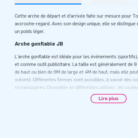
Cette arche de départ et d'arrivée faite sur mesure pour To
accroche-regard. Avec son design unique, elle se distingue d
un poids léger.
Arche gonflable JB
L'arche gonflable est idéale pour les événements (sportifs
et comme outil publicitaire. La taille est généralement de 
de haut ou bien de 6M de large et 4M de haut, mais elle peut
volonté. Différentes formes sont possibles, à savoir des coi
rectangulaires. Disponible en différentes options : en coule
avec impressions publicitaires et même avec des objets en
Lire plus
En option nous pouvons placer des stabilisateurs aux pieds.
plus facile à stabiliser. Vous voulez utiliser l'arche sur l'ea
arches étanches sont un système à air captif sans ventilate
rester sur l'eau pendant quelques jours.