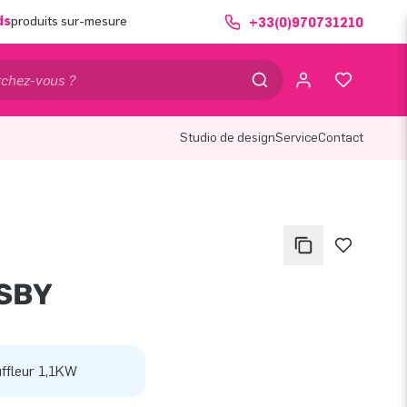
ds
produits sur-mesure
+33(0)970731210
Studio de design
Service
Contact
SBY
ffleur 1,1KW