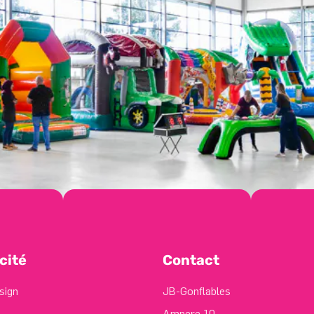
cité
Contact
sign
JB-Gonflables
Ampere 10