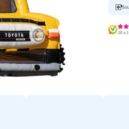
Sou
JB a 1