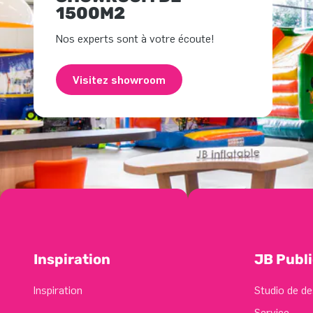
1500M2
Nos experts sont à votre écoute!
Visitez showroom
Inspiration
JB Publi
Inspiration
Studio de de
Service