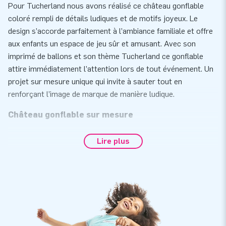
Pour Tucherland nous avons réalisé ce château gonflable
coloré rempli de détails ludiques et de motifs joyeux. Le
design s’accorde parfaitement à l’ambiance familiale et offre
aux enfants un espace de jeu sûr et amusant. Avec son
imprimé de ballons et son thème Tucherland ce gonflable
attire immédiatement l’attention lors de tout événement. Un
projet sur mesure unique qui invite à sauter tout en
renforçant l’image de marque de manière ludique.
Château gonflable sur mesure
Vous souhaitez toucher un public jeune - ainsi que leurs
Lire plus
parents ? Faites-le de façon ludique avec un château
gonflable! Un château gonflable avec votre propre
personnalisation, dans les couleurs de votre entreprise est
un excellent outil pour vous mettre en valeur.
Souhaitez-vous obtenir plus d'informations sur un château
gonflable personnalisé? Dans ce cas, veuillez nous