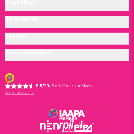
Inspiration
JB Publicité
Contact
Restez informés!
9.5/10
JB a 142 avis sur Kiyoh
Écrire un avis ->