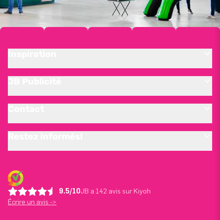
Inspiration
JB Publicité
Contact
Restez informés!
9.5/10
JB a 142 avis sur Kiyoh
Écrire un avis ->