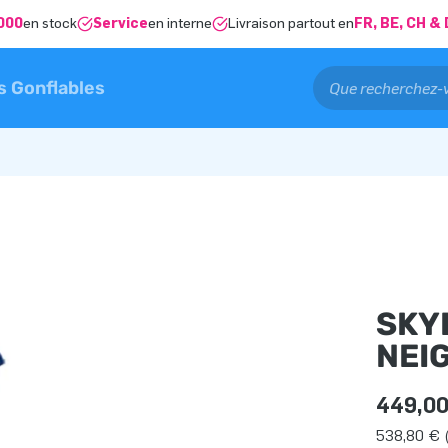
000
en stock
Service
en interne
Livraison partout en
FR, BE, CH 
s Gonflables
SKY
NEI
449,00
538,80 € 