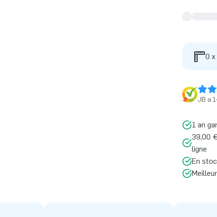
0 x
JB a 1
1 an ga
39,00 €
ligne
En stoc
Meilleu