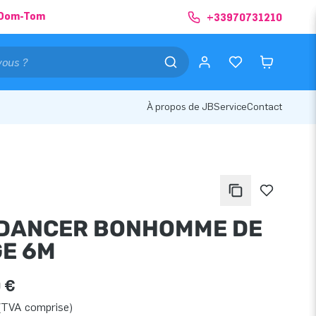
& Dom-Tom
+33970731210
À propos de JB
Service
Contact
DANCER BONHOMME DE
GE 6M
 €
(TVA comprise)