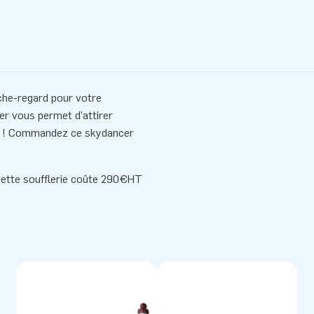
he-regard pour votre
r vous permet d’attirer
nti ! Commandez ce skydancer
 cette
soufflerie
coûte 290€HT