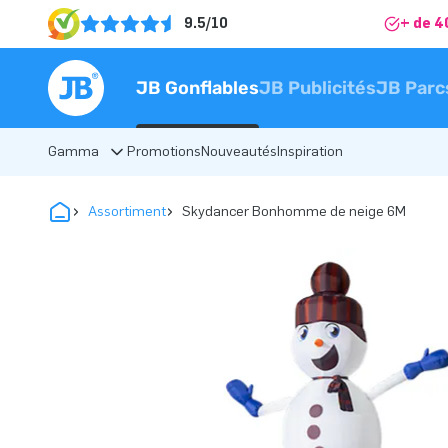
9.5/10
+ de 4
JB Gonflables
JB Publicités
JB Parc
Gamma
Promotions
Nouveautés
Inspiration
Assortiment
Skydancer Bonhomme de neige 6M