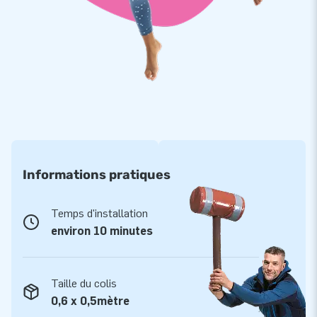
duurzaam en eenvoudig schoon te houden. We bieden je op de
poppen zonder meer 5 jaar garantie. Je levert hiermee
optimaal speelplezier.
Koop deze poppen van een halve Abraham en Sarah en
bezorg jouw klanten de dag van hun leven!
Kies net als meer dan 15.000 klanten voor JB
JB laat al meer dan drie decennia mensen een gat in de lucht
te springen. Vaak letterlijk en wereldwijd. JB’s designers,
Informations pratiques
ontwikkelaars en logistiek medewerkers leveren unieke
opblaasattracties voor groot plezier! Onze klanten zijn altijd
Temps d'installation
zeker van een professionele service en levering. Daar staan
environ 10 minutes
we voor. Ze noemen ons ook wel ‘creators of greatness’!
Taille du colis
0,6 x 0,5mètre