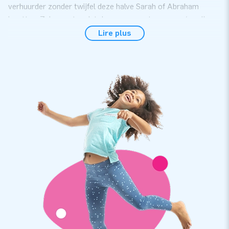
verhuurder zonder twijfel deze halve Sarah of Abraham
inzetten. Zeker weten dat deze megagrote poppen (ze zijn
zo’n 4 meter hoog) zorgen voor een hoop hilariteit, zowel bij
Lire plus
passanten als bij feestvierders als bij het feestvarken zelf.
Compleet verzorgd, gemakkelijk te plaatsen
Jouw klant kan deze inflatable zonder veel moeite alleen
bijvoorbeeld in de tuin of op de oprit van de jarige plaatsen.
Alles wat hij of zij daarvoor nodig heeft, leveren we er
standaard bij. Van gebruiksaanwijzing (waarin staat uitgelegd
hoe de opbouw in 5 minuten gepiept is) tot transportzak,
verankermateriaal en blower aan toe.
Topkwaliteit met 5 jaar garantie
De poppen van JB-inflatables zijn gemaakt van sterk, hoge
kwaliteit nylon, dat we op meerdere punten verstevigen.
Bovendien zijn ze meervoudig gestikt. Dat maakt ze