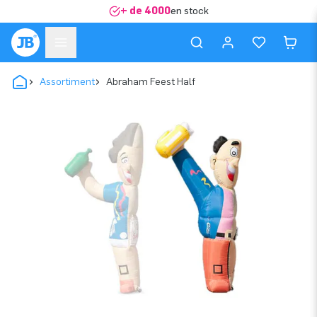
+ de 4000
en stock
Assortiment
Abraham Feest Half