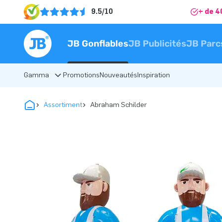
9.5/10
+ de 4
JB Gonflables
JB Publicités
JB Parc
Gamma
Promotions
Nouveautés
Inspiration
Assortiment
Abraham Schilder