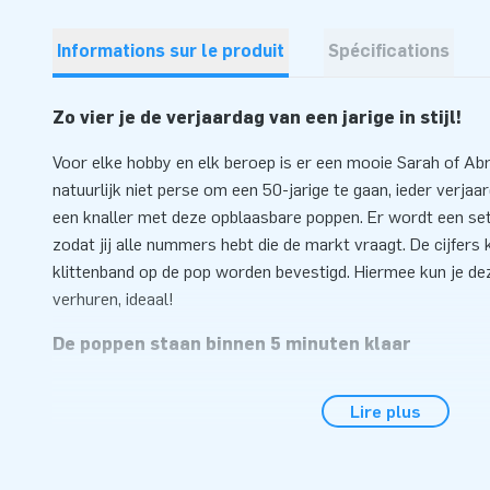
Informations sur le produit
Spécifications
Zo vier je de verjaardag van een jarige in stijl!
Voor elke hobby en elk beroep is er een mooie Sarah of Ab
natuurlijk niet perse om een 50-jarige te gaan, ieder verja
een knaller met deze opblaasbare poppen. Er wordt een setje
zodat jij alle nummers hebt die de markt vraagt. De cijfer
klittenband op de pop worden bevestigd. Hiermee kun je dez
verhuren, ideaal!
De poppen staan binnen 5 minuten klaar
De poppen zijn gemaakt van sterk PVC, dus gaan lang mee.
Lire plus
halsbrekende toeren uit te halen om deze poppen op te zet
staan Abraham of Sarah op hun plek. Met hulp van de bijgel
fluitje van een cent. JB levert ook de blower, de transport