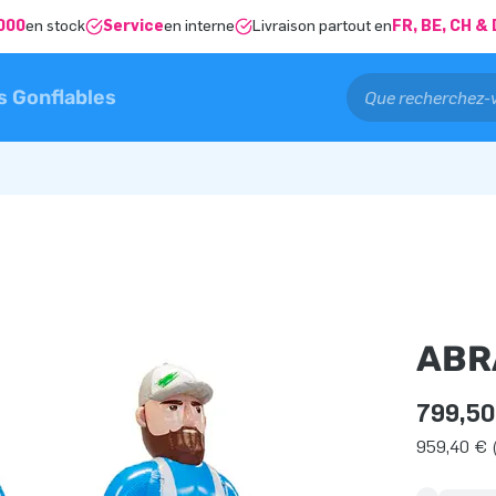
000
en stock
Service
en interne
Livraison partout en
FR, BE, CH 
s Gonflables
ABR
799,50
959,40 € 