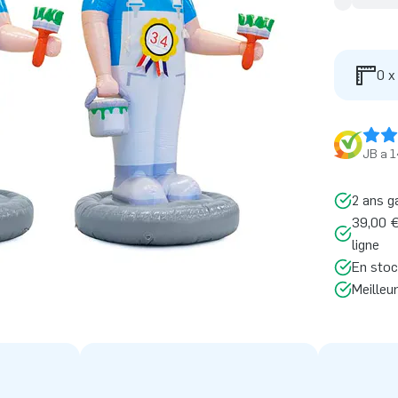
0 x
JB a 1
2 ans g
39,00 €
ligne
En stoc
Meilleu