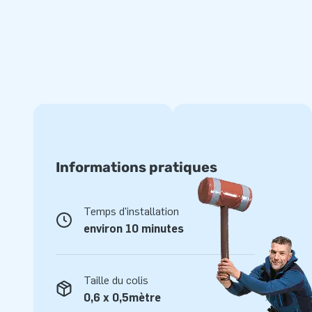
erbij.
Al ruim 15.000 klanten kozen voor JB-inflatables
JB laat al meer dan 15 jaar mensen wereldwijd (soms zelfs l
springen. Geen wonder: onze designers, ontwikkelaars en 
unieke opblaasattracties! Daarnaast krijg je altijd onze pro
Daarom noemen ze ons ook wel ‘creators of greatness’!
Informations pratiques
Temps d'installation
environ 10 minutes
Taille du colis
0,6 x 0,5mètre