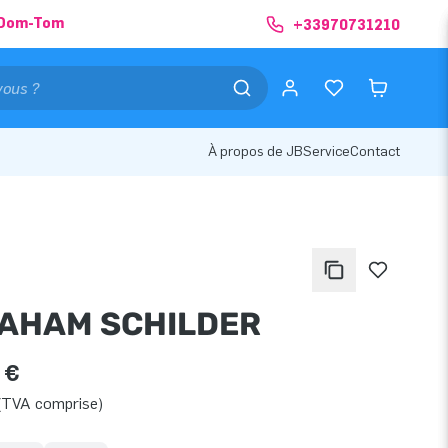
& Dom-Tom
+33970731210
À propos de JB
Service
Contact
AHAM SCHILDER
 €
(TVA comprise)