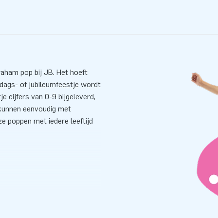
raham pop bij JB. Het hoeft
ardags- of jubileumfeestje wordt
 cijfers van 0-9 bijgeleverd,
s kunnen eenvoudig met
e poppen met iedere leeftijd
 Jouw klant hoeft geen
ten. Relax! Binnen 5 minuten
everde handleiding is dat een
zak en verankeringsmateriaal