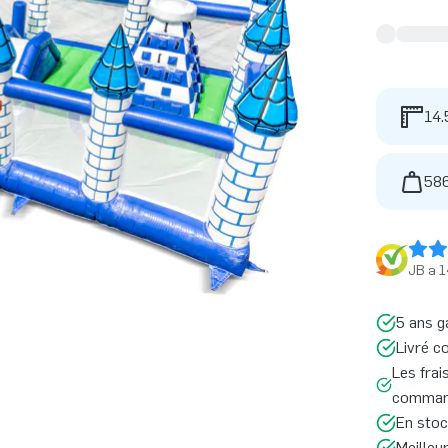
14.
586
JB a 1
5 ans g
Livré c
Les frai
command
En stoc
Meilleu