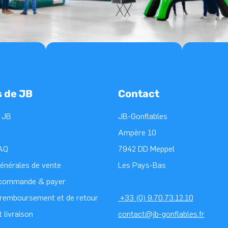
s de JB
Contact
 JB
JB-Gonflables
Ampère 10
FAQ
7942 DD Meppel
générales de vente
Les Pays-Bas
 commande & payer
e remboursement et de retour
+33 (0) 9.70.73.12.10
t livraison
contact@jb-gonflables.fr