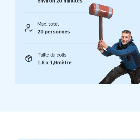
environ 20 minutes
- Couleur inaltérable
Par ailleurs, JB est convaincu de sa haute qualité et pour c
Max. total
5 ans pour l'aire de jeux médiévale 15x8M et tous ses chât
20 personnes
Ainsi, JB vous assure une longue durée de vie pour toutes 
Plus de 15.000 clients ont également choisi JB
Taille du colis
Le fabricant JB a permis, depuis plus de 15 ans, aux enfan
1,6 x 1,9mètre
entier de sauter et s’amuser avec ses attractions gonflable
conception, de développement et de logistique fournissen
des attractions gonflables uniques ! JB c'est aussi l'assura
livraison professionnels.