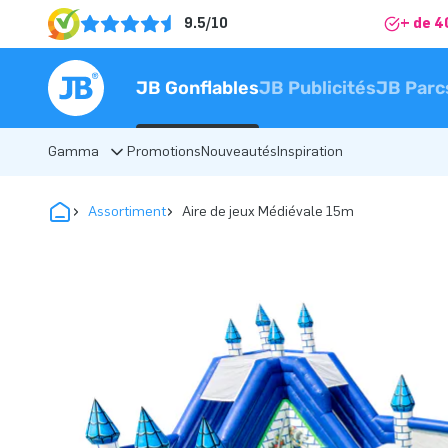
9.5/10
+ de 4
JB Gonflables
JB Publicités
JB Parc
Gamma
Promotions
Nouveautés
Inspiration
Assortiment
Aire de jeux Médiévale 15m