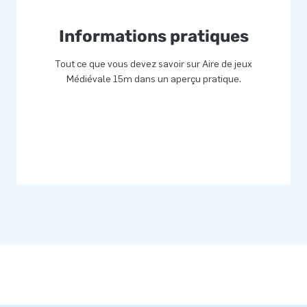
Informations pratiques
ela offre une garantie unique de
eaux et attractions gonflables.
Tout ce que vous devez savoir sur Aire de jeux
vos structures gonflables.
Médiévale 15m dans un aperçu pratique.
ts et grands enfants du monde
s. De plus, les équipes de
t et innovent en permanence
nce d’un service et d’une