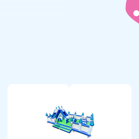
environ 20 minutes. Ce château
flable est Idéale pour les
es, ou tout autre évènement
lets sur les côtés et
 toujours garder un oeil sur les
ec souffleries, piquets
nsi tout est livré complet, prêt
uple couture, protégée d’une
s fragiles. De plus, les
lité: