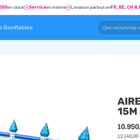
000
en stock
Service
en interne
Livraison partout en
FR, BE, CH 
s Gonflables
AIR
15M
10.950
13.140,00