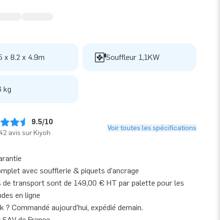
5 x 8.2 x 4.9m
Souffleur 1,1KW
 kg
9.5/10
Voir toutes les spécifications
42 avis sur Kiyoh
arantie
omplet avec soufflerie & piquets d’ancrage
s de transport sont de 149,00 € HT par palette pour les
es en ligne
k ? Commandé aujourd’hui, expédié demain.
r SAV de France