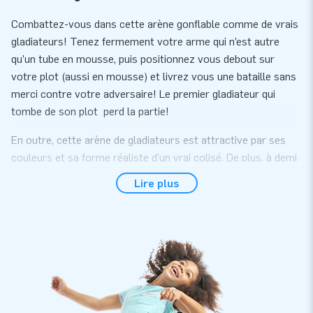
Combattez-vous dans cette arène gonflable comme de vrais
gladiateurs! Tenez fermement votre arme qui n’est autre
qu’un tube en mousse, puis positionnez vous debout sur
votre plot (aussi en mousse) et livrez vous une bataille sans
merci contre votre adversaire! Le premier gladiateur qui
tombe de son plot perd la partie!
En outre, cette arène de gladiateurs est attractive par ses
couleurs et sa forme réaliste d’un vrai colisé. De plus, à demi
fermée, cette arène protègera d’autant plus les chûtes des
Lire plus
joueurs.
Commodité et service
D’une part, cette structure gonflable est composée d’une
seule partie et est facile à transporter. Cette attraction est
idéale pour les ados et adultes dans une ambiance conviviale
lors d’évènements sportifs, anniversaires ou tout autre