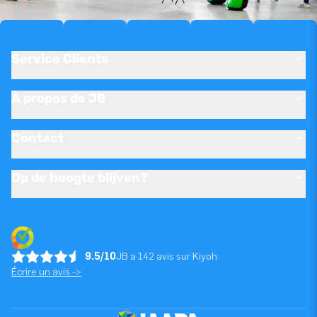
Service Clients
À propos de JB
Contact
Op de hoogte blijven?
9.5/10
JB a 142 avis sur Kiyoh
Écrire un avis ->