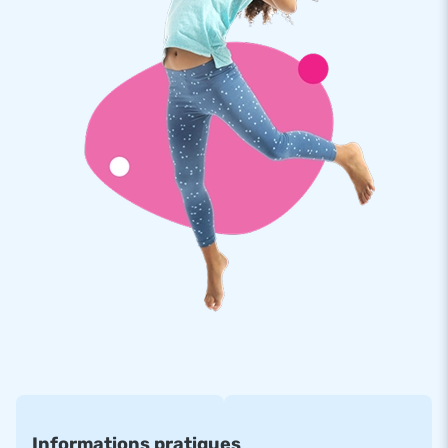
évènement festif.
D’autre part, l’arène de gladiateurs est livrée avec une
soufflerie, des piquets d’ancrage, un sac de transport et un
manuel/carnet de suivi. Ainsi tout est livré complet, prêt à
l’emploi!
Qualité et garantie
Les structures gonflables de chez JB sont renforcées avec
une quadruple couture, protégée d’une couverture PVC sur
toute la piste de saut et endroits réputés fragiles. De plus,
elles sont fabriquées à partir de PVC de haute qualité:
– Densité minimum de 650-680g/m2
– Ignifugé résistant au feu, catégorisé M2
– Couleur inaltérable
Informations pratiques
Par ailleurs, JB est convaincu de sa haute qualité et pour